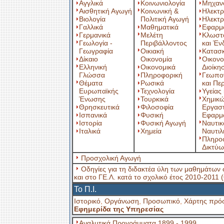
Αγγλικά
Κοινωνιολογία
Μηχαν
Αισθητική Αγωγή
Κοινωνική &
Ηλεκτρ
Βιολογία
Πολιτική Αγωγή
Ηλεκτρ
Γαλλικά
Μαθηματικά
Εφαρμ
Γερμανικά
Μελέτη
Κλωστ
Γεωλογία -
Περιβάλλοντος
και Έν
Γεωγραφία
Οικιακή
Κατασ
Δίκαιο
Οικονομία
Οικονο
Ελληνική
Οικονομικά
Διοίκη
Γλώσσα
Πληροφορική
Γεωπο
Θέματα
Ρωσικά
και Πε
Ευρωπαϊκής
Τεχνολογία
Υγείας
Ένωσης
Τουρκικά
Χημικ
Θρησκευτικά
Φιλοσοφία
Εργασ
Ισπανικά
Φυσική
Εφαρμ
Ιστορία
Φυσική Αγωγή
Ναυτικ
Ιταλικά
Χημεία
Ναυτιλ
Πληροφ
Δικτύω
Προσχολική Αγωγή
Οδηγίες για τη διδακτέα ύλη των μαθημάτων
και στο ΓΕ.Λ. κατά το σχολικό έτος 2010-2011 (
Το Π.Ι.
Ιστορικό
,
Οργάνωση
,
Προσωπικό
,
Χάρτης πρό
Εφημερίδα της Υπηρεσίας
Αναλυτικά Προγράμματα 1899 - 1999