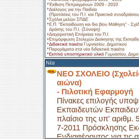
Έκθεση Πεπραγμένων 2009 - 2010
Διάλογος για την Παιδεία
(Προτάσεις του Π.Ι. και Πρακτικά συνεδριάσ
Σχόλια μελών ΣΠΔΕ
Ε.Π. "Εκπαίδευση και δια βίου Μάθηση" - Σχέ
Δράσης του Π.Ι. (Σύνοψη)
Διαχειριστική Επάρκεια του Π.Ι.
Επιμόρφωση Στελεχών Διοίκησης της Εκπαίδ
Διδακτικά πακέτα
Γυμνασίου
,
Δημοτικού
Παροράματα στα νέα διδακτικά πακέτα
Εκπ/κό υποστηρικτικό υλικό
Γυμνασίου
,
Δημο
Νέα
ΝΕΟ ΣΧΟΛΕΙΟ (Σχολεί
αιώνα)
- Πιλοτική Εφαρμογή
Πίνακες επιλογής υπο
Εκπαιδευτών Εκπαιδευ
πλαίσιο της υπ' αριθμ. 
7-2011 Πρόσκλησης Ε
Ενδιαφέροντος για τις 