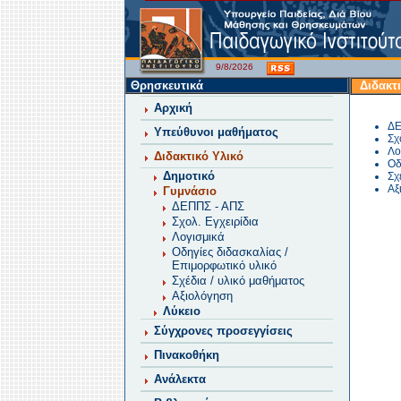
9/8/2026
Θρησκευτικά
Διδακτ
Αρχική
ΔΕ
Υπεύθυνοι μαθήματος
Σχ
Λο
Διδακτικό Υλικό
Οδ
Δημοτικό
Σχ
Αξ
Γυμνάσιο
ΔΕΠΠΣ - ΑΠΣ
Σχολ. Εγχειρίδια
Λογισμικά
Οδηγίες διδασκαλίας /
Επιμορφωτικό υλικό
Σχέδια / υλικό μαθήματος
Αξιολόγηση
Λύκειο
Σύγχρονες προσεγγίσεις
Πινακοθήκη
Ανάλεκτα