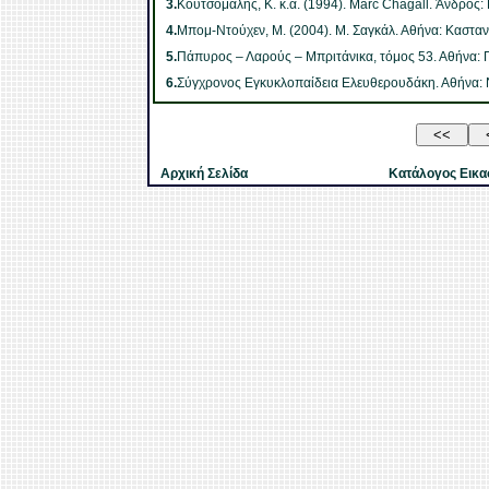
3.
Κουτσομάλης, Κ. κ.ά. (1994). Marc Chagall. Άνδρος:
4.
Μπομ-Ντούχεν, Μ. (2004). Μ. Σαγκάλ. Αθήνα: Κασταν
5.
Πάπυρος – Λαρούς – Μπριτάνικα, τόμος 53. Αθήνα:
6.
Σύγχρονος Εγκυκλοπαίδεια Ελευθερουδάκη. Αθήνα: Νί
Αρχική Σελίδα
Κατάλογος Εικα