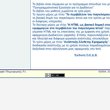
Το βιβλίο είναι σύμφωνο με το πρόγραμμα σπουδών του 
"Προγραμματιστικά Εργαλεία για το Διαδίκτυο".
Το βιβλίο του μαθητή χωρίζεται σε τρία μέρη:
Το πρώτο μέρος με τίτλο "
Το περιβάλλον του παγκόσμιου
τη βασική δομή του παγκόσμιου Ιστού και τον τρόπο με το
οι διάφορες υπηρεσίες.
Το δεύτερο μέρος με τίτλο "
Η HTML ως βασικό δομικό στο
εφαρμογών στο περιβάλλον του παγκόσμιου Ιστού
" παρ
γλώσσα HTML και τις επεκτάσεις της με έμφαση στη χρήση 
εφαρμογών Διαδικτύου (applets). Επίσης παρουσιάζονται ο
και Vbscript και διάφορα εργαλεία ανάπτυξης ιστοσελίδων.
Το τρίτο μέρος με τίτλο "
Ανάπτυξη Σύνθετης Εφαρμογής
"
διαδικασία ανάπτυξης με τη χρήση πολλών παραδειγμάτων
διεξοδικά στην αξιολόγηση μιας εφαρμογής στο Ιστό.
Έκδοση Ο.Ε.Δ.Β.
αφείο Πληροφορικής Π.Ι.
©2004- 20