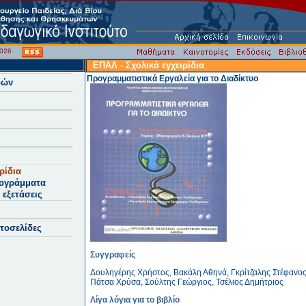
/2026
ΕΠΑΛ - Σχολικά εγχειρίδια
Προγραμματιστικά Εργαλεία για το Διαδίκτυο
δών
ρίδια
ογράμματα
 εξετάσεις
στοσελίδες
Συγγραφείς
Δουληγέρης Χρήστος, Βακάλη Αθηνά, Γκρίτζαλης Στέφανος
Πάτσα Χρύσα, Σούλτης Γεώργιος, Τσέλιος Δημήτριος
Λίγα λόγια για το βιβλίο