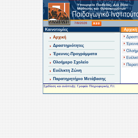
7/8/2026
Καινοτομίες
Αρχική
Δραστ
Αρχική
Έρευνε
Δραστηριότητες
Ολοήμ
Έρευνες-Προγράμματα
Ευέλικ
Ολοήμερο Σχολείο
Παρατ
Ευέλικτη Ζώνη
Παρατηρητήριο Μετάβασης
Σχεδίαση και ανάπτυξη: Γραφείο Πληροφορικής Π.Ι.