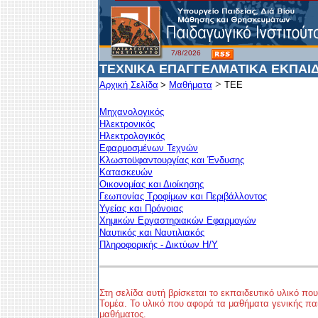
7/8/2026
ΤΕΧΝΙΚΑ ΕΠΑΓΓΕΛΜΑΤΙΚΑ ΕΚΠΑΙ
>
Αρχική Σελίδα
>
Μαθήματα
ΤΕΕ
Μηχανολογικός
Ηλεκτρονικός
Ηλεκτρολογικός
Εφαρμοσμένων Τεχνών
Κλωστοϋφαντουργίας και Ένδυσης
Κατασκευών
Οικονομίας και Διοίκησης
Γεωπονίας Τροφίμων και Περιβάλλοντος
Υγείας και Πρόνοιας
Χημικών Εργαστηριακών Εφαρμογών
Ναυτικός και Ναυτιλιακός
Πληροφορικής - Δικτύων Η/Υ
Στη σελίδα αυτή βρίσκεται το εκπαιδευτικό υλικό π
Τομέα. Το υλικό που αφορά τα μαθήματα γενικής παι
μαθήματος.