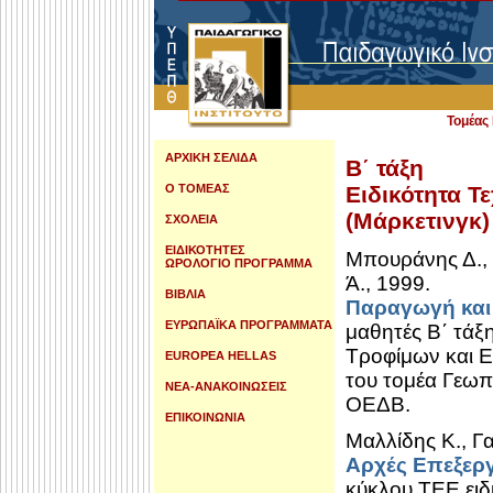
Τομέα
ΑΡΧΙΚΗ ΣΕΛΙΔΑ
Β΄ τάξη
Ο ΤΟΜΕΑΣ
Ειδικότητα Τ
(Μάρκετινγκ
ΣΧΟΛΕΙΑ
ΕΙΔΙΚΟΤΗΤΕΣ
Μπουράνης Δ., 
ΩΡΟΛΟΓΙΟ ΠΡΟΓΡΑΜΜΑ
Ά., 1999.
ΒΙΒΛΙΑ
Παραγωγή και
ΕΥΡΩΠΑΪΚΑ ΠΡΟΓΡΑΜΜΑΤΑ
μαθητές Β΄ τάξ
Τροφίμων και Ε
EUROPEA HELLAS
του τομέα Γεωπ
ΝΕΑ-ΑΝΑΚΟΙΝΩΣΕΙΣ
ΟΕΔΒ.
ΕΠΙΚΟΙΝΩΝΙΑ
Μαλλίδης Κ., Γα
Αρχές Επεξερ
κύκλου ΤΕΕ ειδ