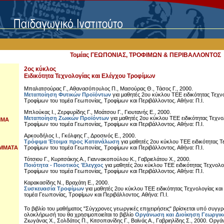
Τομέας ΓΕΩΠΟΝΙΑΣ, ΤΡΟΦΙΜΩΝ & ΠΕΡΙΒΑΛΛΟΝΤΟΣ
2ος κύκλος
Ειδικότητα Τεχνολογίας και Ελέγχου Τροφίμων
Μπαλατσούρας Γ., Αθανασόπουλος Π., Μασούρας Θ., Τάσος Γ., 2000.
Μεταποίηση Φυτικών Προϊόντων
για μαθητές 2ου κύκλου ΤΕΕ ειδικότητας Τεχν
Τροφίμων του τομέα Γεωπονίας, Τροφίμων και Περιβάλλοντος. Αθήνα: Π.Ι.
Μπλούκας Ι., Ζερφυρίδης Γ., Μοάτσου Γ., Γιουτανής Ε., 2000.
Μεταποίηση Ζωικών Προϊόντων
για μαθητές 2ου κύκλου ΤΕΕ ειδικότητας Τεχνο
ΜΜΑ
Τροφίμων του τομέα Γεωπονίας, Τροφίμων και Περιβάλλοντος. Αθήνα: Π.Ι.
Αρκουδήλος Ι., Γκόλφης Γ., Δροσινός Ε., 2000.
Τρόφιμα Έτοιμα προς Κατανάλωση
για μαθητές 2ου κύκλου ΤΕΕ ειδικότητας Τ
ΜΜΑΤΑ
Τροφίμων του τομέα Γεωπονίας, Τροφίμων και Περιβάλλοντος. Αθήνα: Π.Ι.
Τότσιου Γ., Κυριτσάκης Α., Γιαννακοπούλου Κ., Γαβριελάτου Χ., 2000.
Ποιότητα - Ποιοτικός Έλεγχος
για μαθητές 2ου κύκλου ΤΕΕ ειδικότητας Τεχνολο
Τροφίμων του τομέα Γεωπονίας, Τροφίμων και Περιβάλλοντος. Αθήνα: Π.Ι.
Καρακασίδης Ν., Βραχάτη Ε., 2000.
Συσκευασία Τροφίμων
για μαθητές 2ου κύκλου ΤΕΕ ειδικότητας Τεχνολογίας κα
τομέα Γεωπονίας, Τροφίμων και Περιβάλλοντος. Αθήνα: Π.Ι.
Το βιβλίο του μαθήματος "Σύγχρονες γεωργικές επιχειρήσεις" βρίσκεται υπό συγγρ
ολοκλήρωσή του θα χρησιμοποιείται το βιβλίο
Οργάνωση και Διοίκηση Γεωργικ
Ζιωγάνας Χ., Σολδάτος Π., Κιτσοπανίδης Γ., Βαϊνάς Α., Γαβριηλίδης Σ., 2000. Οργ