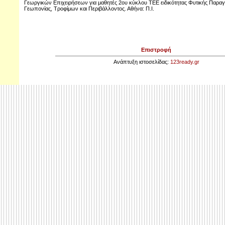
Γεωργικών Επιχειρήσεων για μαθητές 2ου κύκλου ΤΕΕ ειδικότητας Φυτικής Παρα
Γεωπονίας, Τροφίμων και Περιβάλλοντος. Αθήνα: Π.Ι.
Επιστροφή
Ανάπτυξη ιστοσελίδας:
123ready.gr