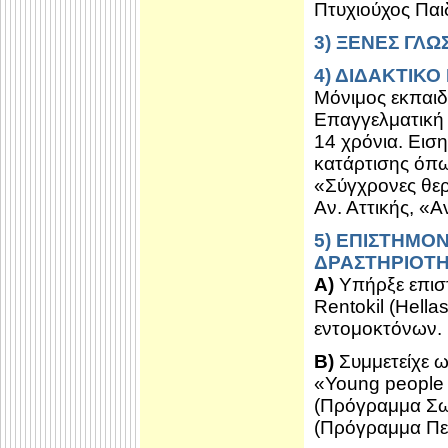
Πτυχιούχος Πα
3) ΞΕΝΕΣ ΓΛΩ
4) ΔΙΔΑΚΤΙΚΟ
Μόνιμος εκπαιδ
Επαγγελματική 
14 χρόνια. Εισ
κατάρτισης όπω
«Σύγχρονες θερ
Αν. Αττικής, «
5) ΕΠΙΣΤΗΜΟ
ΔΡΑΣΤΗΡΙΟΤ
Α)
Υπήρξε επιστ
Rentokil (Hella
εντομοκτόνων.
Β)
Συμμετείχε 
«Young people 
(Πρόγραμμα Σω
(Πρόγραμμα Πε