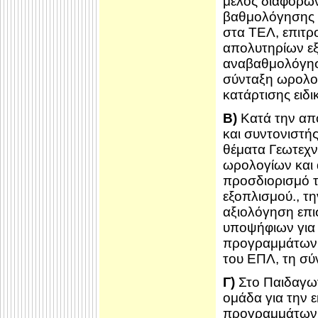
μέλος διαφόρων
βαθμολόγησης σ
στα ΤΕΛ, επιτρ
απολυτηρίων εξ
αναβαθμολόγησ
σύνταξη ωρολο
κατάρτισης ειδι
Β)
Κατά την απ
και συντονιστή
θέματα Γεωτεχ
ωρολογίων και
προσδιορισμό τ
εξοπλισμού., τ
αξιολόγηση επι
υποψήφιων για 
προγραμμάτων ν
του ΕΠΛ, τη σύ
Γ)
Στο Παιδαγωγ
ομάδα για την 
προγραμμάτων 