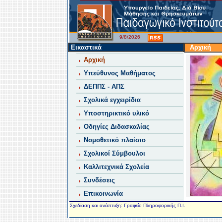
9/8/2026
Εικαστικά
Αρχική
Αρχική
Υπεύθυνος Μαθήματος
ΔΕΠΠΣ - ΑΠΣ
Σχολικά εγχειρίδια
Υποστηρικτικό υλικό
Οδηγίες Διδασκαλίας
Νομοθετικό πλαίσιο
Σχολικοί Σύμβουλοι
Καλλιτεχνικά Σχολεία
Συνδέσεις
Επικοινωνία
Σχεδίαση και ανάπτυξη: Γραφείο Πληροφορικής Π.Ι.