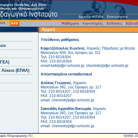
/2026
Αρχική
Υπεύθυνος μαθήματος
δών
Καφετζόπουλος Κων/νος
, Χημικός, Πάρεδρος με θητεία
Μεσογείων 406, 3ος όροφος γρ. 311
Τηλ: 210 6018304
FAX: 210 6018304
(ΓΕΛ)
email:kafe[at]pi-schools.gr, chemistry[at]pi-schools.gr
 Λύκειο (ΕΠΑΛ)
Αποσπασμένοι εκπαιδευτικοί
Δούκας Γεώργιος
, Χημικός
Μεσογείων 392, 1ος Όροφος γρ. 117
Τηλ: 210 6014207, 210 6018304
FAX: 210 6014207
email: chemistry[at]pi-schools.gr
Σακκιάδη Αφροδίτη Βικτωρία
, Χημικός
Μεσογείων 392, 1ος Όροφος γρ. 117
Τηλ: 210 6014207, 210 6018304
FAX: 210 6018304
email: chemistry[at]pi-schools.gr
αφείο Πληροφορικής Π.Ι.
©2004- 20