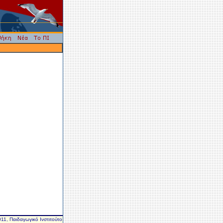
11, Παιδαγωγικό Ινστιτούτο