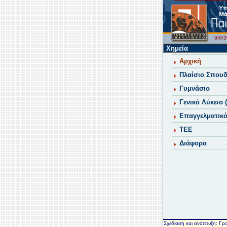
9/8
Χημεία
Αρχική
Πλαίσιο Σπου
Γυμνάσιο
Γενικό Λύκειο 
Επαγγελματικό
ΤΕΕ
Διάφορα
Σχεδίαση και ανάπτυξη: Γρ