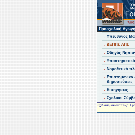
7/8
Προσχολική Αγωγ
Υπευθυνος Μα
ΔΕΠΠΣ ΑΠΣ
Οδηγός Νηπια
Υποστηρικτικό
Νομοθετικό πλ
Επιστημονικά 
Δημοσιεύσεις
Εισηγήσεις
Σχολικοί Σύμβ
Σχεδίαση και ανάπτυξη: Γρ