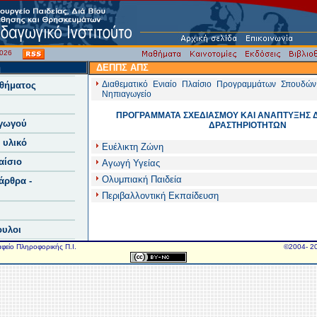
/2026
ή
ΔΕΠΠΣ ΑΠΣ
Διαθεματικό Ενιαίο Πλαίσιο Προγραμμάτων Σπουδών
θήματος
Νηπιαγωγείο
ΠΡΟΓΡΑΜΜΑΤΑ ΣΧΕΔΙΑΣΜΟΥ ΚΑΙ ΑΝΑΠΤΥΞΗΣ 
γωγού
ΔΡΑΣΤΗΡΙΟΤΗΤΩΝ
 υλικό
Ευέλικτη Ζώνη
αίσιο
Αγωγή Υγείας
Ολυμπιακή Παιδεία
άρθρα -
Περιβαλλοντική Εκπαίδευση
ουλοι
αφείο Πληροφορικής Π.Ι.
©2004- 20