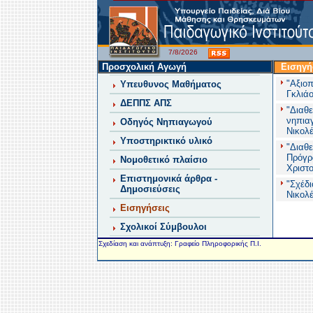
7/8/2026
Προσχολική Αγωγή
Εισηγή
"Αξιο
Υπευθυνος Μαθήματος
Γκλιά
ΔΕΠΠΣ ΑΠΣ
"Διαθ
νηπια
Οδηγός Νηπιαγωγού
Νικολ
Υποστηρικτικό υλικό
"Διαθ
Πρόγρ
Νομοθετικό πλαίσιο
Χριστ
Επιστημονικά άρθρα -
"Σχέδ
Δημοσιεύσεις
Νικολ
Εισηγήσεις
Σχολικοί Σύμβουλοι
Σχεδίαση και ανάπτυξη: Γραφείο Πληροφορικής Π.Ι.