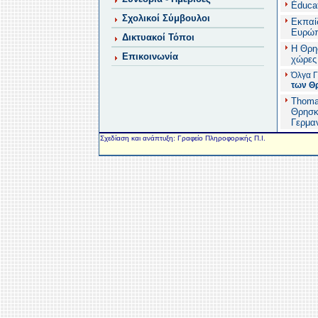
Éducat
Σχολικοί Σύμβουλοι
Εκπαί
Ευρώπ
Δικτυακοί Τόποι
Η Θρη
Επικοινωνία
χώρες
Όλγα Γ
των Θρ
Thoma
Θρησκ
Γερμα
Σχεδίαση και ανάπτυξη: Γραφείο Πληροφορικής Π.Ι.