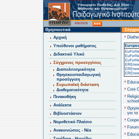
9/8/2026
Θρησκευτικά
Σύγχρο
Diath
Αρχική
Υπεύθυνοι μαθήματος
Europea
EuForN
Διδακτικό Υλικό
EuForN
EuForN
Σύγχρονες προσεγγίσεις
EREnew
EREnew
Διαπολιτισμικότητα
EREnew
Θρησκειοπαιδαγωγική
προσέγγιση
Educat
Ευρωπαϊκή διάσταση
Core C
Διαθεματικότητα
Religi
Πινακοθήκη
school
Ανάλεκτα
Θρησκε
για τα
Βιβλιοστάσιον
Cooper
Νομοθετικό Πλαίσιο
Forum 
Ανακοινώσεις - Νέα
Educat
Συνέδρια - Ημερίδες