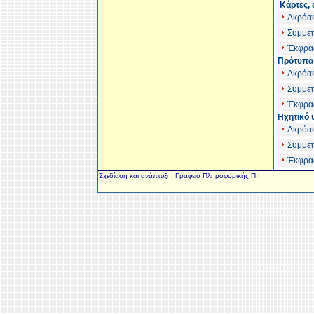
Κάρτες, 
Ακρόα
Συμμετ
Έκφρασ
Πρότυπα 
Ακρόα
Συμμετ
Έκφρασ
Ηχητικό 
Ακρόα
Συμμετ
Έκφρασ
Σχεδίαση και ανάπτυξη: Γραφείο Πληροφορικής Π.Ι.